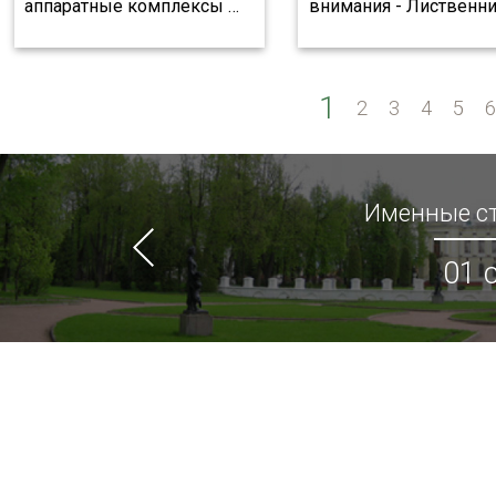
аппаратные комплексы
…
внимания - Лиственн
1
2
3
4
5
Именные ст
01 