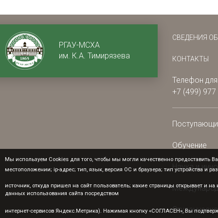
СВЕДЕНИЯ О
РГАУ-МСХА
им. К.А. Тимирязева
КОНТАКТЫ
Телефон для
+7 (499) 977
Поступающ
Обучение
Мы используем Cookies для того, чтобы мы могли качественно предоставить Ва
Наука и инн
местоположении; ip-адрес; тип, язык, версия ОС и браузера; тип устройства и ра
источник, откуда пришел на сайт пользователь; какие страницы открывает и н
Международ
данных использования сайта посредством
Студенческа
интернет-сервисов Яндекс.Метрика). Нажимая кнопку «СОГЛАСЕН», Вы подтверж