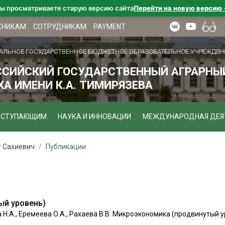
ы просматриваете старую версию сайта
Перейти на новую версию
КНИКАМ
СОТРУДНИКАМ
PAYMENT
АЛЬНОЕ ГОСУДАРСТВЕННОЕ БЮДЖЕТНОЕ ОБРАЗОВАТЕЛЬНОЕ УЧРЕЖДЕН
ССИЙСКИЙ ГОСУДАРСТВЕННЫЙ АГРАРНЫЙ
А ИМЕНИ К.А. ТИМИРЯЗЕВА
ОСТУПАЮЩИМ
НАУКА И ИННОВАЦИИ
МЕЖДУНАРОДНАЯ ДЕЯ
т Сахиевич
Публикации
ый уровень)
а Н.А., Еремеева О.А., Рахаева В.В. Микроэкономика (продвинутый ур