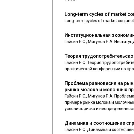
Long-term cycles of market con
Long-term cycles of market conjunctu
Институциональная экономи
Гайсин Р.С., Мигунов Р.А. Институц
Теория трудопотребительског
Гайсин Р.С. Теория трудопотребит
практической конференции по пробл
Проблема равновесия на рынк
рынка молока и молочных пр
Гайсин Р.С., Мигунов Р.А. Пробле
примере рынка молока и молочных 
условиях риска и неопределенности.
Динамика и соотношение спр
Гайсин Р.С. Динамика и соотношен