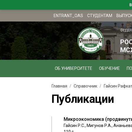
В
ENTRANT_OAS
СТУДЕНТАМ
ВЫПУС
ФЕДЕР
РО
МСХ
ОБ УНИВЕРСИТЕТЕ
ОБУЧЕНИЕ
П
Главная
Справочник
Гайсин Рафка
Публикации
Микроэкономика (продвинут
Гайсин Р.С., Мигунов Р.А., Ананьев
110 с.