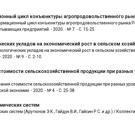
онный цикл конъюнктуры агропродовольственного рын
ормационный цикл конъюнктуры агропродовольственного рынка Ро
вающих предприятий. - 2020. - № 7. - С. 15-25.
ческих укладов на экономический рост в сельском хозя
нологических укладов на экономический рост в сельском хозяйстве
20. - № 9. - С. 2-10.
тоимости сельскохозяйственной продукции при разных
вания стоимости сельскохозяйственной продукции при разных ур
й экономии. - 2020. - № 4. - С. 25-38.
мических систем
 систем (Арутюнов Э.К., Гайдук В.И., Гайсин Р.С. и др.) / Коллек