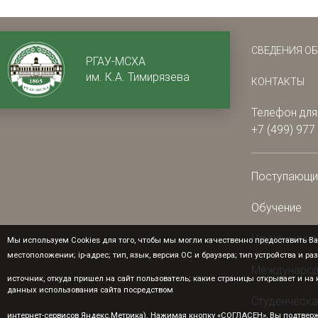
СВЕДЕНИЯ О
РГАУ-МСХА
им. К.А. Тимирязева
КОНТАКТЫ
Телефон для
+7 (499) 977
Поступающ
Обучение
Наука и инн
Мы используем Cookies для того, чтобы мы могли качественно предоставить Ва
местоположении; ip-адрес; тип, язык, версия ОС и браузера; тип устройства и ра
Международ
источник, откуда пришел на сайт пользователь; какие страницы открывает и н
данных использования сайта посредством
Студенческа
интернет-сервисов Яндекс.Метрика). Нажимая кнопку «СОГЛАСЕН», Вы подтверж