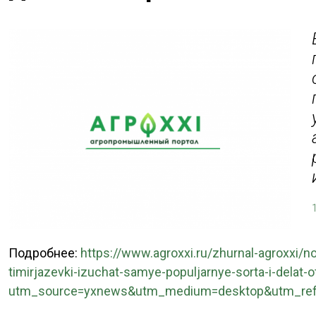
Подробнее:
https://www.agroxxi.ru/zhurnal-agroxxi/n
timirjazevki-izuchat-samye-populjarnye-sorta-i-delat-ot
utm_source=yxnews&utm_medium=desktop&utm_ref