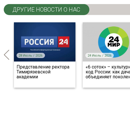
ДРУГИЕ НОВОСТИ О НАС
28 Июль / 2026
24 Июль / 2026
Представление ректора
«6 соток» – культу
я
Тимирязевской
код России: как дач
академии
объединяет поколе