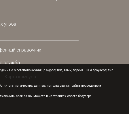
х угроз
фонный справочник
с служба
ения о местоположении; ip-адрес; тип, язык, версия ОС и браузера; тип
Карта кампуса
аботки статистических данных использования сайта посредством
ключить cookies Вы можете в настройках своего браузера.