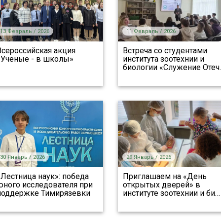
13 Февраль / 2026
11 Февраль / 2026
Всероссийская акция
Встреча со студентами
«Ученые - в школы»
института зоотехнии и
биологии «Служение Отеч
30 Январь / 2026
29 Январь / 2026
«Лестница наук»: победа
Приглашаем на «День
юного исследователя при
открытых дверей» в
поддержке Тимирязевки
институте зоотехнии и би
…