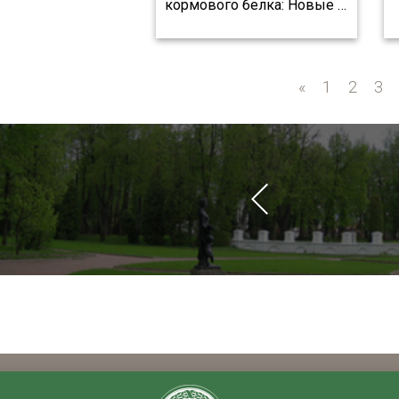
кормового белка: Новые
…
«
«
1
2
3
ченых в сфере
Интеллект»