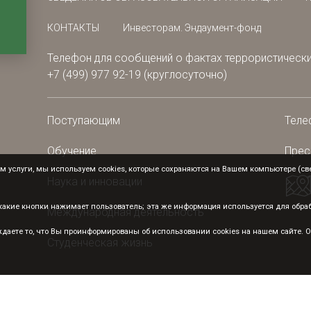
КОНТАКТЫ
Инвесторам. Эндаумент-фонд
Телефон для сообщений о фактах террористически
+7 (499) 977 92-19 (круглосуточно)
Поступающим
Теле
Обучение
Прес
 услуги, мы используем cookies, которые сохраняются на Вашем компьютере (свед
Наука и инновации
а какие кнопки нажимает пользователь; эта же информация используется для обр
Международная деятельность
аете то, что Вы проинформированы об использовании cookies на нашем сайте. От
Студенческая жизнь