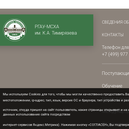
СВЕДЕНИЯ О
РГАУ-МСХА
им. К.А. Тимирязева
КОНТАКТЫ
Телефон для
+7 (499) 977
Поступающ
Обучение
Мы используем Cookies для того, чтобы мы могли качественно предоставить Ва
Наука и инн
местоположении; ip-адрес; тип, язык, версия ОС и браузера; тип устройства и ра
источник, откуда пришел на сайт пользователь; какие страницы открывает и н
Международ
данных использования сайта посредством
Студенческа
интернет-сервисов Яндекс.Метрика). Нажимая кнопку «СОГЛАСЕН», Вы подтверж