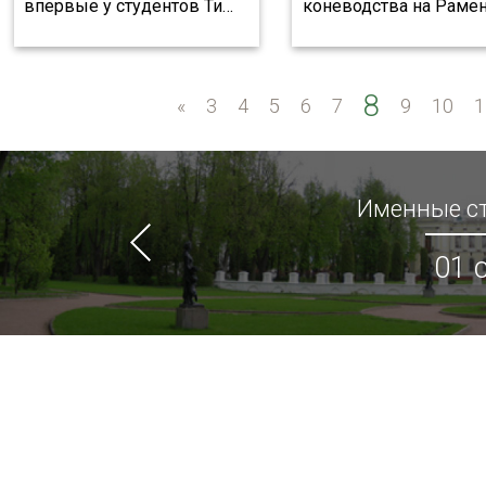
впервые у студентов Ти
…
коневодства на Раме
8
«
«
3
4
5
6
7
9
10
1
Именные ст
01 