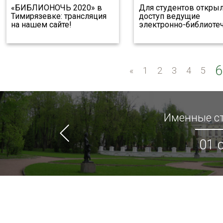
«БИБЛИОНОЧЬ 2020» в
Для студентов откры
Тимирязевке: трансляция
доступ ведущие
на нашем сайте!
электронно-библиоте
6
«
«
1
2
3
4
5
Именные ст
01 