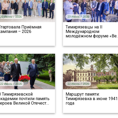
20 Июнь / 2026
23 Июнь / 2026
Стартовала Приёмная
Тимирязевцы на II
кампания – 2026
Международном
молодёжном форуме «Ве
22 Июнь / 2026
22 Июнь / 2026
В Тимирязевской
Маршрут памяти:
академии почтили память
Тимирязевка в июне 1941
героев Великой Отечест
…
года