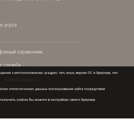
х угроз
фонный справочник
с служба
ения о местоположении; ip-адрес; тип, язык, версия ОС и браузера; тип
Карта кампуса
аботки статистических данных использования сайта посредством
ключить cookies Вы можете в настройках своего браузера.