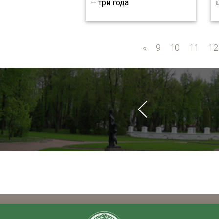
— три года
«
«
9
10
11
12
ченых в сфере
Интеллект»