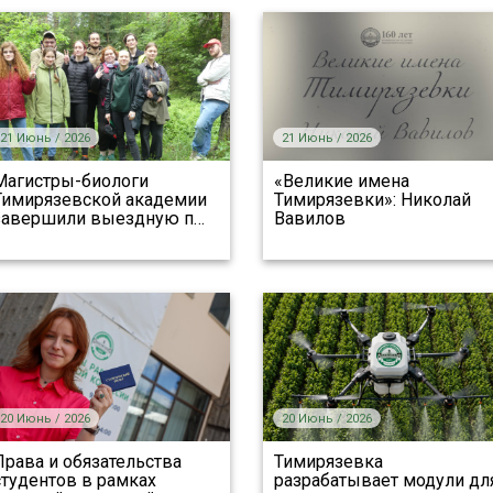
21 Июнь / 2026
21 Июнь / 2026
Магистры-биологи
«Великие имена
Тимирязевской академии
Тимирязевки»: Николай
завершили выездную п
…
Вавилов
20 Июнь / 2026
20 Июнь / 2026
Права и обязательства
Тимирязевка
студентов в рамках
разрабатывает модули дл