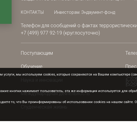
КОНТАКТЫ
Инвесторам. Эндаумент-фонд
Телефон для сообщений о фактах террористически
+7 (499) 977 92-19 (круглосуточно)
Поступающим
Теле
Обучение
Прес
 услуги, мы используем cookies, которые сохраняются на Вашем компьютере (свед
Наука и инновации
а какие кнопки нажимает пользователь; эта же информация используется для обр
Международная деятельность
аете то, что Вы проинформированы об использовании cookies на нашем сайте. От
Студенческая жизнь