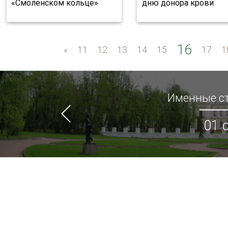
«Смоленском кольце»
дню донора крови
16
«
«
11
12
13
14
15
17
1
Именные ст
01 