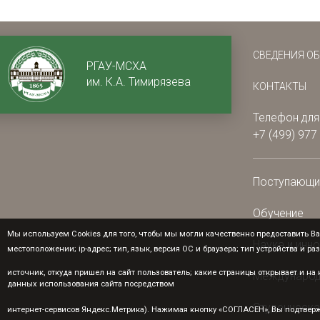
СВЕДЕНИЯ О
РГАУ-МСХА
им. К.А. Тимирязева
КОНТАКТЫ
Телефон для
+7 (499) 977
Поступающ
Обучение
Мы используем Cookies для того, чтобы мы могли качественно предоставить Ва
Наука и инн
местоположении; ip-адрес; тип, язык, версия ОС и браузера; тип устройства и ра
источник, откуда пришел на сайт пользователь; какие страницы открывает и н
Международ
данных использования сайта посредством
Студенческа
интернет-сервисов Яндекс.Метрика). Нажимая кнопку «СОГЛАСЕН», Вы подтверж