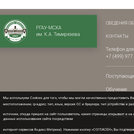
СВЕДЕНИЯ О
РГАУ-МСХА
им. К.А. Тимирязева
КОНТАКТЫ
Телефон для
+7 (499) 977
Поступающ
Обучение
Мы используем Cookies для того, чтобы мы могли качественно предоставить Ва
Наука и инн
местоположении; ip-адрес; тип, язык, версия ОС и браузера; тип устройства и ра
источник, откуда пришел на сайт пользователь; какие страницы открывает и н
Международ
данных использования сайта посредством
Студенческа
интернет-сервисов Яндекс.Метрика). Нажимая кнопку «СОГЛАСЕН», Вы подтверж