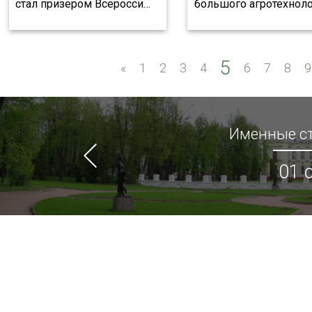
стал призером Всеросси
…
большого агротехнол
5
«
«
1
2
3
4
6
7
8
9
Именные ст
01 