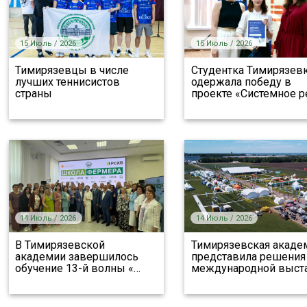
15 Июль / 2026
15 Июль / 2026
Тимирязевцы в числе
Студентка Тимирязев
лучших теннисистов
одержала победу в
страны
проекте «Системное 
14 Июль / 2026
14 Июль / 2026
В Тимирязевской
Тимирязевская акаде
академии завершилось
представила решения
обучение 13-й волны «
…
международной выст