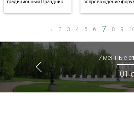
традиционный Праздник
…
сопровождение фору
7
«
«
2
3
4
5
6
8
9
1
Именные ст
01 