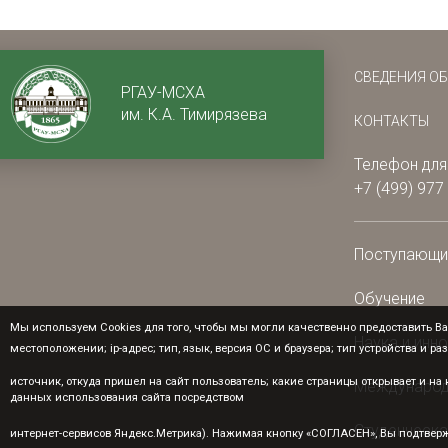
СВЕДЕНИЯ О
РГАУ-МСХА
им. К.А. Тимирязева
КОНТАКТЫ
Телефон для
+7 (499) 977
Поступающ
Обучение
Мы используем Cookies для того, чтобы мы могли качественно предоставить Ва
Наука и инн
местоположении; ip-адрес; тип, язык, версия ОС и браузера; тип устройства и ра
источник, откуда пришел на сайт пользователь; какие страницы открывает и н
Международ
данных использования сайта посредством
Студенческа
интернет-сервисов Яндекс.Метрика). Нажимая кнопку «СОГЛАСЕН», Вы подтверж