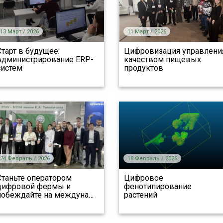
13 Март / 2026
11 Март / 2026
Старт в будущее:
Цифровизация управлени
Администрирование ERP-
качеством пищевых
систем
продуктов
24 Февраль / 2026
18 Февраль / 2026
Станьте оператором
Цифровое
цифровой фермы и
фенотипирование
побеждайте на междуна
…
растений