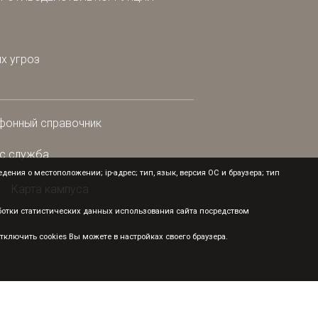
х угроз
фонный справочник
с служба
ения о местоположении; ip-адрес; тип, язык, версия ОС и браузера; тип
Карта кампуса
аботки статистических данных использования сайта посредством
ключить cookies Вы можете в настройках своего браузера.