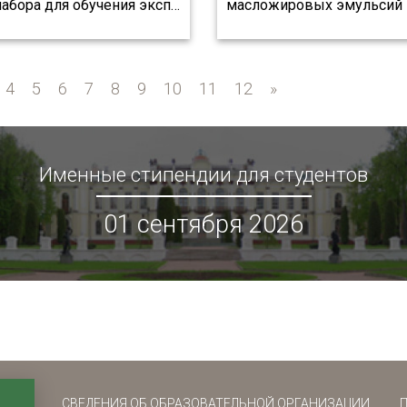
набора для обучения эксп
…
масложировых эмульсий
4
5
6
7
8
9
10
11
12
»
»
Именные стипендии для студентов
01 сентября 2026
СВЕДЕНИЯ ОБ ОБРАЗОВАТЕЛЬНОЙ ОРГАНИЗАЦИИ