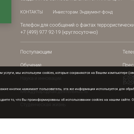
КОНТАКТЫ
Инвесторам. Эндаумент-фонд
Телефон для сообщений о фактах террористически
+7 (499) 977 92-19 (круглосуточно)
Поступающим
Теле
Обучение
Прес
 услуги, мы используем cookies, которые сохраняются на Вашем компьютере (свед
Наука и инновации
а какие кнопки нажимает пользователь; эта же информация используется для обр
Международная деятельность
аете то, что Вы проинформированы об использовании cookies на нашем сайте. От
Студенческая жизнь