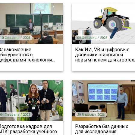
10 Февраль / 2026
09 Февраль / 2026
Ознакомление
Как ИИ, VR и цифровые
абитуриентов с
двойники становятся
цифровыми технология
…
новым полем для агротех
04 Февраль / 2026
29 Январь / 2026
Подготовка кадров для
Разработка баз данных
АПК: разработка учебного
для исследования