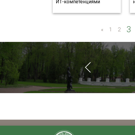
ИТ-компетенциями
3
«
«
1
2
ченых в сфере
Интеллект»